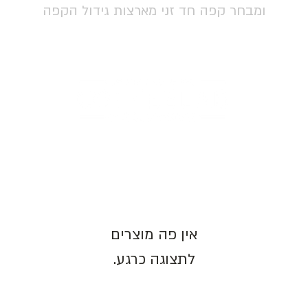
ומבחר קפה חד זני מארצות גידול הקפה
בית
הסיפור שלנו
חנות
בר הקפה
יצירת קשר
גיפט קא
לתצוגה כרגע.