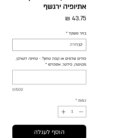
אתיופיה ירגשף
מחיר
בחר משקל
*
פולים שלמים או קפה טחון? - טחינה לטורקי,
מקינטה, פילטר, אספרסו
*
0/500
כמות
*
הוסף לעגלה