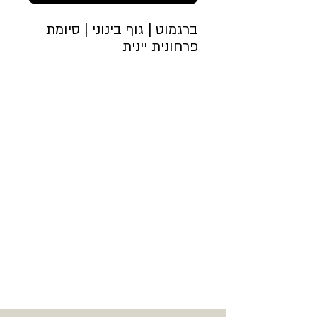
ברגמוט | גוף בינוני | סיומת
פרחונית יינית
GRADE - 2
פולי קפה מדהימים אשר
עברו מיון ידני קפדני
מתחנת העיבוד של BNT
השוכן בEDIDO - מקום
הולדתו של הקפה
ארומות פרחוניות עשירות
ומרקם חמאתי
מלווה בחמיצות יינית נעימה