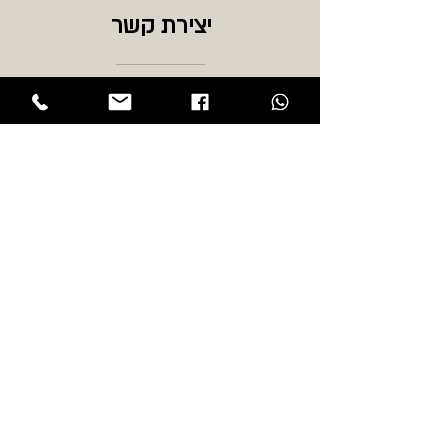
יצירת קשר
מומלץ לשתות כ: פילטר,
אספרסו\קפוצ’ינו
כתובת:
שדרות הר ציון 108 תל אביב
טלפון:
03-6518884
אימייל:
Coffeelabroaster@gmail.com
שעות פתיחה:
ראשון - חמישי 7:00-17:00
שישי וערבי חג:
7:00-14:00