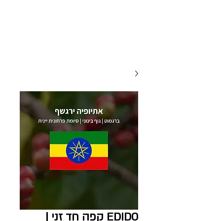
EDIDO קפה חד זני |