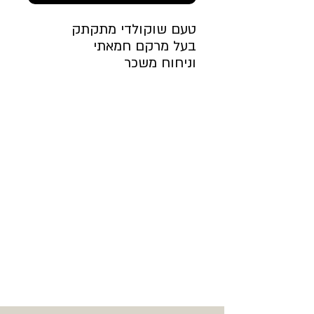
טעם שוקולדי מתקתק
בעל מרקם חמאתי
וניחוח משכר
מצוין לאספרסו, שחור ופילטר