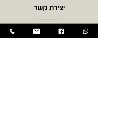
יצירת קשר
כתובת:
שדרות הר ציון 108 תל אביב
טלפון:
03-6518884
אימייל:
Coffeelabroaster@gmail.com
שעות פתיחה:
ראשון - חמישי 7:00-17:00
שישי וערבי חג:
7:00-14:00