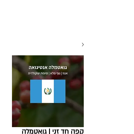
קפה חד זני | גואטמלה