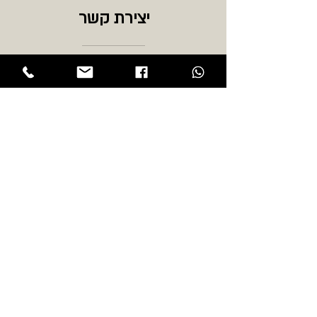
יצירת קשר
כתובת:
שדרות הר ציון 108 תל אביב
טלפון:
03-6518884
אימייל:
Coffeelabroaster@gmail.com
שעות פתיחה:
ראשון - חמישי 7:00-17:00
שישי וערבי חג:
7:00-14:00